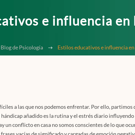
cativos e influencia en
Blog de Psicología
Estilos educativos e influencia e
fíciles a las que nos podemos enfrentar. Por ello, partimos
n hándicap añadido es la rutina y el estrés diario influyen
hay un conflicto en casa no somos conscientes de lo que o
; frases vacías de significado y cargadas de emoción negativ