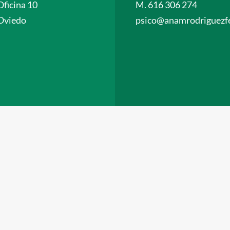
Oficina 10
M. 616 306 274
Oviedo
psico@anamrodriguezfe