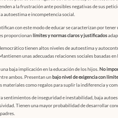
ienden a la frustración ante posibles negativas de sus peti
ja autoestima e incompetencia social.
entifican con este modo de educar se caracterizan por tener
Les proporcionan
límites y normas claros y justificados
adapt
o democrático tienen altos niveles de autoestima y autocont
Mantienen unas adecuadas relaciones sociales basadas en 
una baja implicación en la educación de los hijos.
No impon
entre ambos. Presentan un
bajo nivel de exigencia con límit
s materiales como regalos para suplir la indiferencia y co
a sentimientos de inseguridad e inestabilidad, baja autoe
esividad. Tienen una mayor probabilidad de desarrollar con
 padres.