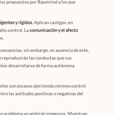
los propuestos por Baumrind a los que
igentes y rígidos
. Aplican castigos, en
lto control. La
comunicación y el afecto
s.
nsecuencias, sin embargo, en ausencia de este,
ue reproducirán las conductas que sus
 niños desarrollarse de forma autónoma
mites son escasos ejerciendo mínimo control
re las actitudes positivas o negativas del
e un problema se sentirán inseguros. Muestran