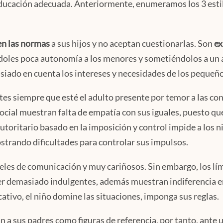
educación adecuada. Anteriormente, enumeramos los 3 esti
n las normas
a sus hijos y no aceptan cuestionarlas. Son
ex
oles poca autonomía a los menores y sometiéndolos a un a
siado en cuenta los intereses y necesidades de los pequeño
tes siempre que esté el adulto presente por temor a las co
social muestran falta de empatía con sus iguales, puesto q
 autoritario basado en la imposición y control impide a los
trando dificultades para controlar sus impulsos.
veles de comunicación y muy cariñosos. Sin embargo, los lí
er demasiado indulgentes, además muestran indiferencia ent
cativo, el niño domine las situaciones, imponga sus reglas.
an a sus padres como figuras de referencia, por tanto, ant