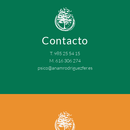
Contacto
T. 985 25 54 15
M. 616 306 274
psico@anamrodriguezfer.es