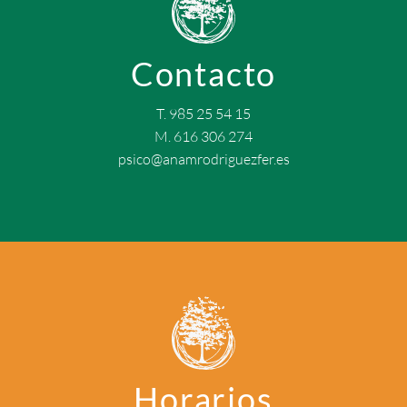
Contacto
T. 985 25 54 15
M. 616 306 274
psico@anamrodriguezfer.es
Horarios