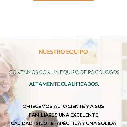
NUESTRO EQUIPO
C
O
N
T
A
M
O
S
C
O
N
U
N
E
Q
U
I
P
O
D
E
P
S
I
C
Ó
L
O
G
O
S
A
L
T
A
M
E
N
T
E
C
U
A
L
I
F
I
C
A
D
O
S
.
OFRECEMOS AL PACIENTE Y A SUS
FAMILIARES UNA EXCELENTE
CALIDADPSICOTERAPÉUTICA Y UNA SÓLIDA