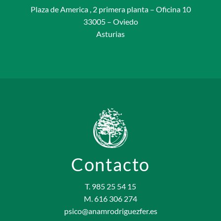
Plaza de America , 2 primera planta – Oficina 10
33005 – Oviedo
Asturias
Contacto
T. 985 25 54 15
M. 616 306 274
psico@anamrodriguezfer.es