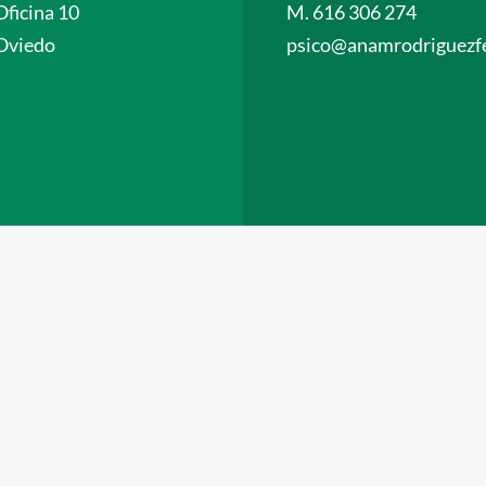
Oficina 10
M. 616 306 274
Oviedo
psico@anamrodriguezfe