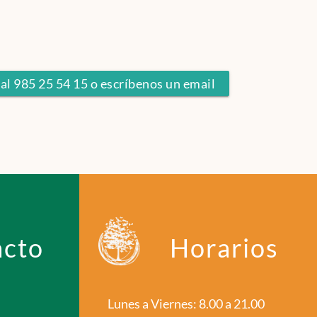
 al 985 25 54 15 o escríbenos un email
acto
Horarios
Lunes a Viernes: 8.00 a 21.00