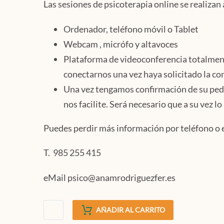
Las sesiones de psicoterapia online se realizan 
Ordenador, teléfono móvil o Tablet
Webcam , micrófo y altavoces
Plataforma de videoconferencia totalment
conectarnos una vez haya solicitado la con
Una vez tengamos confirmación de su pedi
nos facilite. Será necesario que a su vez l
Puedes perdir más información por teléfono o 
T. 985 255 415
eMail psico@anamrodriguezfer.es
Consulta
AÑADIR AL CARRITO
online