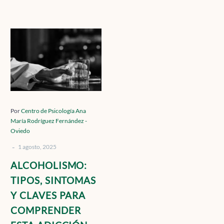
Contacto
ALCOHOLISMO:
TIPOS,
SINTOMAS
Localízanos
Y
CLAVES
PARA
COMPRENDER
Solicita cita
Por
Centro de Psicología Ana
María Rodríguez Fernández -
ESTA
Oviedo
ADICCIÓN
-
1 agosto, 2025
ALCOHOLISMO:
TIPOS, SINTOMAS
Y CLAVES PARA
COMPRENDER