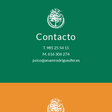
Contacto
T. 985 25 54 15
M. 616 306 274
psico@anamrodriguezfer.es