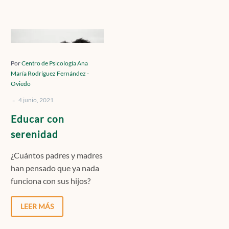
Contacto
Educar
con
serenidad
Por
Centro de Psicología Ana
Localízanos
María Rodríguez Fernández -
Oviedo
-
4 junio, 2021
Solicita cita
Educar con
serenidad
¿Cuántos padres y madres
han pensado que ya nada
funciona con sus hijos?
Esto es el resultado de la
frustración…
LEER MÁS