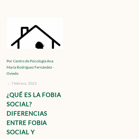
Contacto
¿QUÉ
ES
LA
Localízanos
FOBIA
SOCIAL?
DIFERENCIAS
Por
Centro de Psicología Ana
María Rodríguez Fernández -
ENTRE
Solicita cita
Oviedo
FOBIA
-
SOCIAL
7 febrero, 2023
Y
¿QUÉ ES LA FOBIA
TIMIDEZ.
SOCIAL?
DIFERENCIAS
ENTRE FOBIA
SOCIAL Y