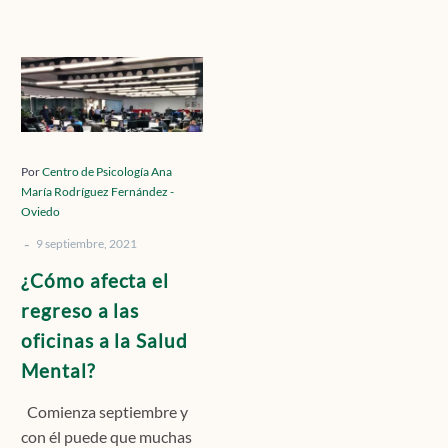
Contacto
¿Cómo
afecta
el
Localízanos
regreso
a
Por
Centro de Psicología Ana
María Rodríguez Fernández -
las
Oviedo
oficinas
Solicita cita
-
a
9 septiembre, 2021
la
¿Cómo afecta el
Salud
regreso a las
Mental?
oficinas a la Salud
Mental?
Comienza septiembre y
con él puede que muchas