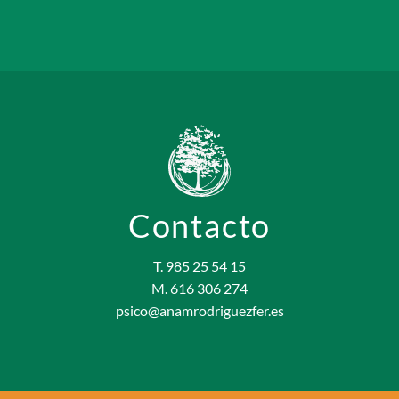
Contacto
T. 985 25 54 15
M. 616 306 274
psico@anamrodriguezfer.es