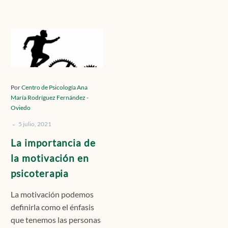
Contacto
La
importancia
de
Localízanos
la
motivación
Por
Centro de Psicología Ana
María Rodríguez Fernández -
en
Oviedo
psicoterapia
Solicita cita
-
5 julio, 2021
La importancia de
la motivación en
psicoterapia
La motivación podemos
definirla como el énfasis
que tenemos las personas