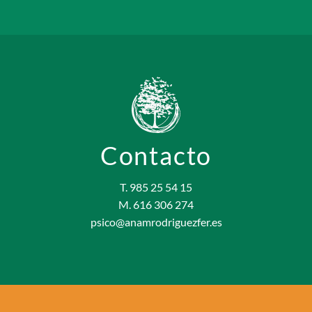
Contacto
T. 985 25 54 15
M. 616 306 274
psico@anamrodriguezfer.es