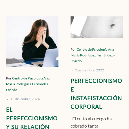
Contacto
EL
PERFECCIONI
PERFECCIONISMO
E
Y
INSTAFISTACC
Localízanos
SU
CORPORAL
RELACIÓN
Por
Centro de Psicología Ana
María Rodríguez Fernández -
CON
Oviedo
LA
Solicita cita
-
ANSIEDAD:
2 septiembre, 2022
CÓMO
Por
Centro de Psicología Ana
PERFECCIONISMO
María Rodríguez Fernández -
LA
E
Oviedo
BÚSQUEDA
INSTAFISTACCIÓN
-
DE
13 diciembre, 2024
CORPORAL
LA
EL
PERFECCIÓN
PERFECCIONISMO
El culto al cuerpo ha
PUEDE
cobrado tanta
Y SU RELACIÓN
VOLVERSE