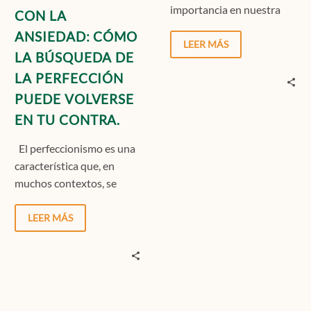
importancia en nuestra
CON LA
EN
sociedad actual que se ha
TU
ANSIEDAD: CÓMO
transformado en algo
LEER MÁS
CONTRA.
LA BÚSQUEDA DE
que…
LA PERFECCIÓN
PUEDE VOLVERSE
EN TU CONTRA.
El perfeccionismo es una
característica que, en
muchos contextos, se
relaciona con el esfuerzo,
la disciplina o el éxito….
LEER MÁS