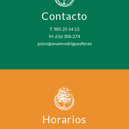
Contacto
T. 985 25 54 15
M. 616 306 274
psico@anamrodriguezfer.es
Horarios