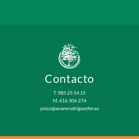
Contacto
T. 985 25 54 15
M. 616 306 274
psico@anamrodriguezfer.es