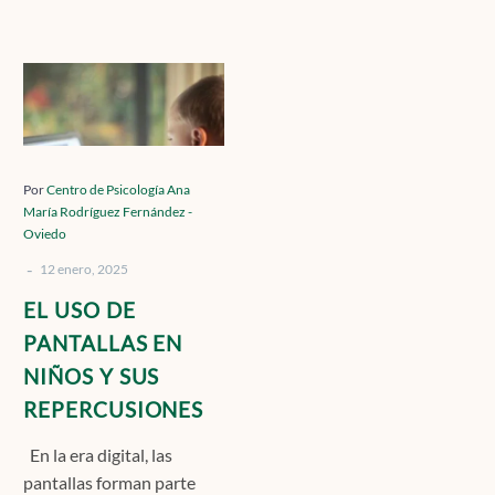
Contacto
EL
USO
DE
Localízanos
PANTALLAS
EN
Por
Centro de Psicología Ana
María Rodríguez Fernández -
NIÑOS
Oviedo
Y
Solicita cita
-
SUS
12 enero, 2025
REPERCUSIONES
EL USO DE
PANTALLAS EN
NIÑOS Y SUS
REPERCUSIONES
En la era digital, las
pantallas forman parte