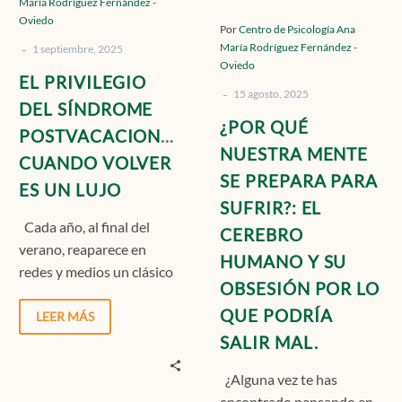
María Rodríguez Fernández -
ES
SUFRIR?:
Oviedo
UN
EL
Por
Centro de Psicología Ana
-
María Rodríguez Fernández -
LUJO
CEREBRO
1 septiembre, 2025
Oviedo
HUMANO
EL PRIVILEGIO
-
Y
15 agosto, 2025
DEL SÍNDROME
SU
¿POR QUÉ
POSTVACACIONAL:
OBSESIÓN
NUESTRA MENTE
CUANDO VOLVER
POR
SE PREPARA PARA
LO
ES UN LUJO
SUFRIR?: EL
QUE
Cada año, al final del
PODRÍA
CEREBRO
verano, reaparece en
SALIR
HUMANO Y SU
redes y medios un clásico
MAL.
OBSESIÓN POR LO
de la psicología popular: el
QUE PODRÍA
síndrome…
LEER MÁS
SALIR MAL.
¿Alguna vez te has
encontrado pensando en