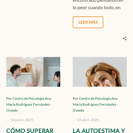
lo peor cuando todo, en
apariencia, iba bien? ¿O
notaste cómo, en…
LEER MÁS
CÓMO
LA
SUPERAR
AUTOESTIMA
LOS
Y
PENSAMIENTOS
EL
OBSESIVOS
AUTOSABOTAJ
TRAS
UN
Por
Centro de Psicología Ana
Por
Centro de Psicología Ana
María Rodríguez Fernández -
María Rodríguez Fernández -
UNA
CICLO
Oviedo
Oviedo
INFIDELIDAD.
QUE
-
-
PODEMOS
16 junio, 2025
14 abril, 2025
ROMPER
CÓMO SUPERAR
LA AUTOESTIMA Y