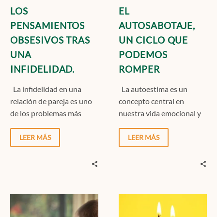
LOS
EL
PENSAMIENTOS
AUTOSABOTAJE,
OBSESIVOS TRAS
UN CICLO QUE
UNA
PODEMOS
INFIDELIDAD.
ROMPER
La infidelidad en una
La autoestima es un
relación de pareja es uno
concepto central en
de los problemas más
nuestra vida emocional y
complicados que se
psicológica. Representa el
pueden experimentar.
valor que nos damos a…
LEER MÁS
LEER MÁS
No…
EL
MANEJO
USO
DEL