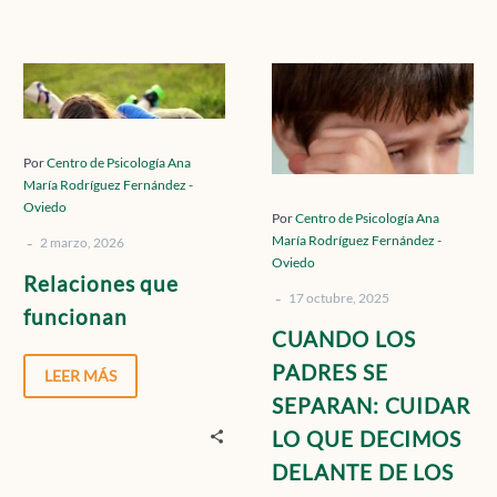
Contacto
Relaciones
CUANDO
que
LOS
funcionan
PADRES
Localízanos
SE
Por
Centro de Psicología Ana
María Rodríguez Fernández -
SEPARAN:
Oviedo
CUIDAR
Por
Centro de Psicología Ana
-
María Rodríguez Fernández -
LO
2 marzo, 2026
Solicita cita
Oviedo
QUE
Relaciones que
-
DECIMOS
17 octubre, 2025
funcionan
DELANTE
CUANDO LOS
DE
PADRES SE
LEER MÁS
LOS
SEPARAN: CUIDAR
HIJOS
LO QUE DECIMOS
DELANTE DE LOS