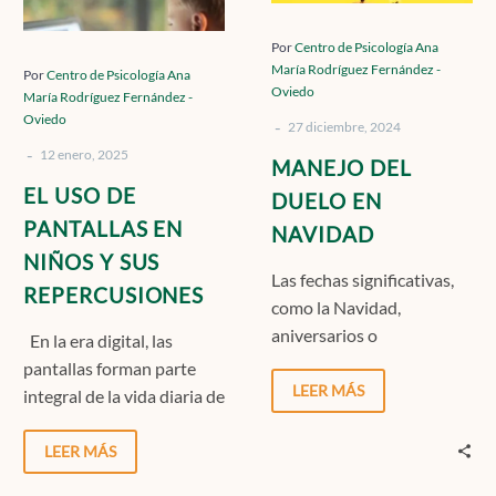
DE
DUELO
PANTALLAS
EN
Por
Centro de Psicología Ana
María Rodríguez Fernández -
EN
NAVIDAD
Por
Centro de Psicología Ana
Oviedo
María Rodríguez Fernández -
NIÑOS
Oviedo
-
Y
27 diciembre, 2024
-
SUS
12 enero, 2025
MANEJO DEL
REPERCUSIONES
EL USO DE
DUELO EN
PANTALLAS EN
NAVIDAD
NIÑOS Y SUS
Las fechas significativas,
REPERCUSIONES
como la Navidad,
aniversarios o
En la era digital, las
cumpleaños, tienen un
pantallas forman parte
poderoso impacto
LEER MÁS
integral de la vida diaria de
emocional, ya que están
las personas. Sin embargo,
imbuidas de rituales,…
el…
LEER MÁS