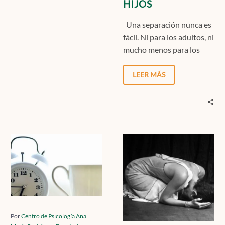
HIJOS
Una separación nunca es
fácil. Ni para los adultos, ni
mucho menos para los
hijos. Cuando una pareja
se…
LEER MÁS
EL
¿POR
PRIVILEGIO
QUÉ
DEL
NUESTRA
SÍNDROME
MENTE
POSTVACACIONAL:
SE
CUANDO
PREPARA
VOLVER
PARA
Por
Centro de Psicología Ana