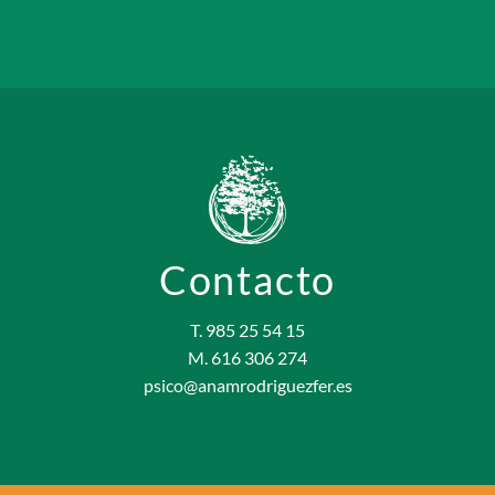
Contacto
T. 985 25 54 15
M. 616 306 274
psico@anamrodriguezfer.es