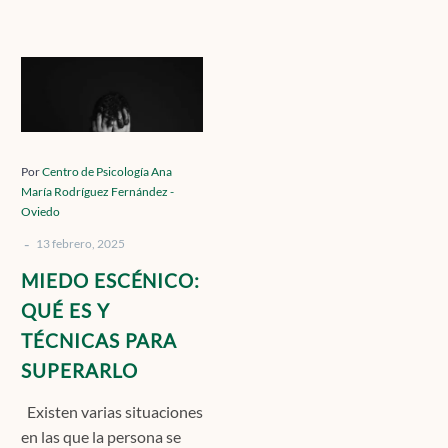
Contacto
MIEDO
ESCÉNICO:
QUÉ
Localízanos
ES
Y
Por
Centro de Psicología Ana
María Rodríguez Fernández -
TÉCNICAS
Oviedo
PARA
Solicita cita
-
SUPERARLO
13 febrero, 2025
MIEDO ESCÉNICO:
QUÉ ES Y
TÉCNICAS PARA
SUPERARLO
Existen varias situaciones
en las que la persona se