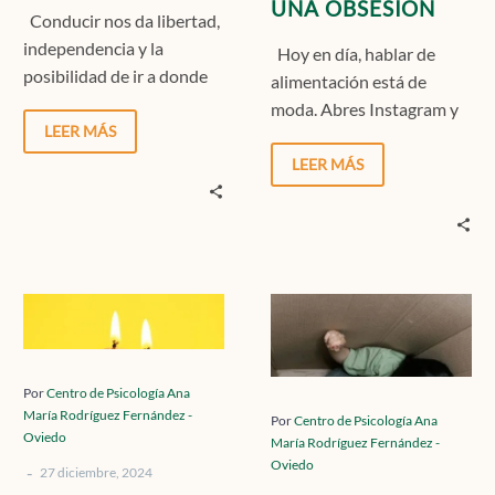
UNA OBSESIÓN
Conducir nos da libertad,
independencia y la
Hoy en día, hablar de
posibilidad de ir a donde
alimentación está de
queramos, pero para
moda. Abres Instagram y
muchas personas, solo
LEER MÁS
ves batidos verdes, bowls
pensar…
perfectos de avena,…
LEER MÁS
MANEJO
TRASTORNO
DEL
DE
DUELO
ANSIEDAD
EN
POR
Por
Centro de Psicología Ana
María Rodríguez Fernández -
NAVIDAD
SEPARACIÓN
Por
Centro de Psicología Ana
Oviedo
María Rodríguez Fernández -
Oviedo
-
27 diciembre, 2024