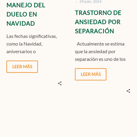
-
29 julio, 2024
MANEJO DEL
TRASTORNO DE
DUELO EN
ANSIEDAD POR
NAVIDAD
SEPARACIÓN
Las fechas significativas,
como la Navidad,
Actualmente se estima
aniversarios o
que la ansiedad por
cumpleaños, tienen un
separación es uno de los
poderoso impacto
problemas más
LEER MÁS
emocional, ya que están
comúnmente
LEER MÁS
imbuidas de rituales,…
desarrollados en niños
llegando…