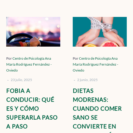
Contacto
FOBIA
DIETAS
A
MODRENAS:
CONDUCIR:
CUANDO
Localízanos
QUÉ
COMER
ES
SANO
Y
SE
Por
Centro de Psicología Ana
Por
Centro de Psicología Ana
María Rodríguez Fernández -
María Rodríguez Fernández -
CÓMO
CONVIERTE
Solicita cita
Oviedo
Oviedo
SUPERARLA
EN
-
-
PASO
UNA
23 julio, 2025
2 junio, 2025
A
OBSESIÓN
FOBIA A
DIETAS
PASO
CONDUCIR: QUÉ
MODRENAS:
ES Y CÓMO
CUANDO COMER
SUPERARLA PASO
SANO SE
A PASO
CONVIERTE EN