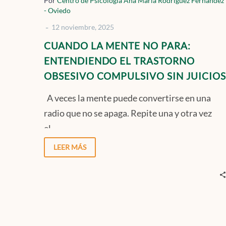
Por
Centro de Psicología Ana María Rodríguez Fernández
PARA:
- Oviedo
ENTENDIENDO
-
12 noviembre, 2025
EL
CUANDO LA MENTE NO PARA:
TRASTORNO
ENTENDIENDO EL TRASTORNO
OBSESIVO
OBSESIVO COMPULSIVO SIN JUICIOS
COMPULSIVO
SIN
A veces la mente puede convertirse en una
JUICIOS
radio que no se apaga. Repite una y otra vez
el…
LEER MÁS