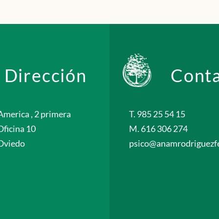
Dirección
Cont
America , 2 primera
T. 985 25 54 15
Oficina 10
M. 616 306 274
Oviedo
psico@anamrodriguezfe