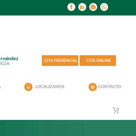
ernández
CITA PRESENCIAL
CITA ONLINE
OGÍA
A
LOCALÍZANOS
CONTACTO