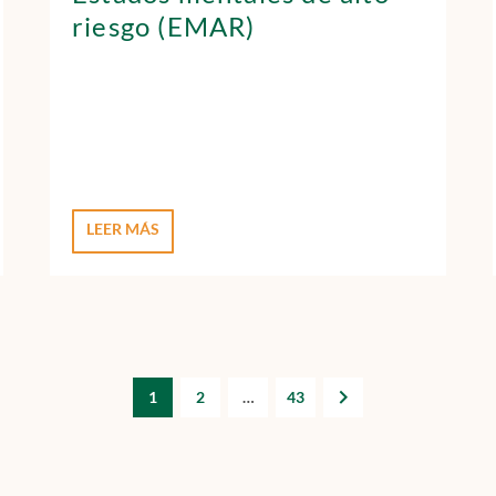
riesgo (EMAR)
LEER MÁS
1
2
…
43