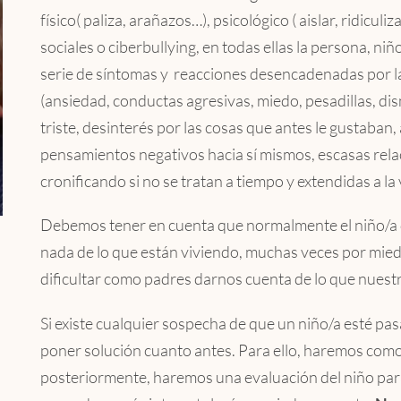
físico( paliza, arañazos…), psicológico ( aislar, ridiculi
sociales o ciberbullying, en todas ellas la persona, ni
serie de síntomas y reacciones desencadenadas por la
(ansiedad, conductas agresivas, miedo, pesadillas, d
triste, desinterés por las cosas que antes le gustaban,
pensamientos negativos hacia sí mismos, escasas relac
cronificando si no se tratan a tiempo y extendidas a la 
Debemos tener en cuenta que normalmente el niño/a qu
nada de lo que están viviendo, muchas veces por mied
dificultar como padres darnos cuenta de lo que nuestr
Si existe cualquier sospecha de que un niño/a esté pa
poner solución cuanto antes. Para ello, haremos como
posteriormente, haremos una evaluación del niño para