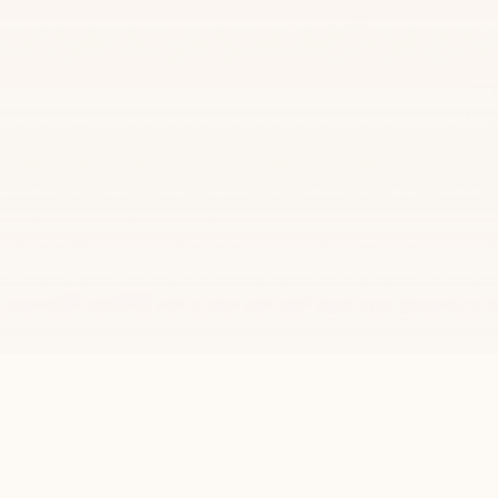
O
U
UN