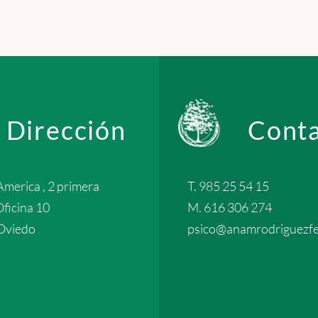
Dirección
Cont
America , 2 primera
T. 985 25 54 15
Oficina 10
M. 616 306 274
Oviedo
psico@anamrodriguezfe