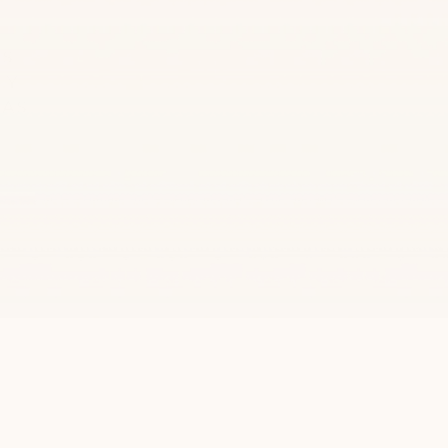
ES
 Y
RAS