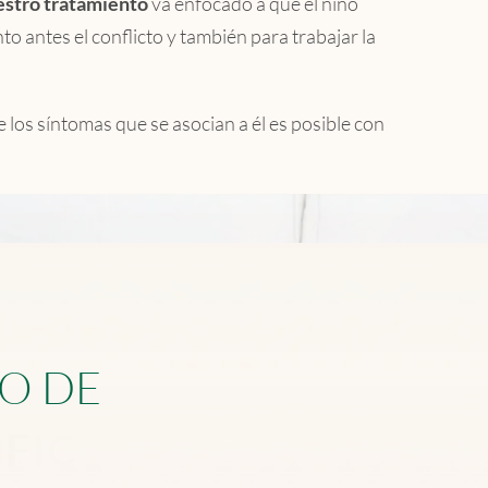
stro tratamiento
va enfocado a que el niño
to antes el conflicto y también para trabajar la
 los síntomas que se asocian a él es posible con
O
D
E
I
F
I
C
A
D
O
S
.