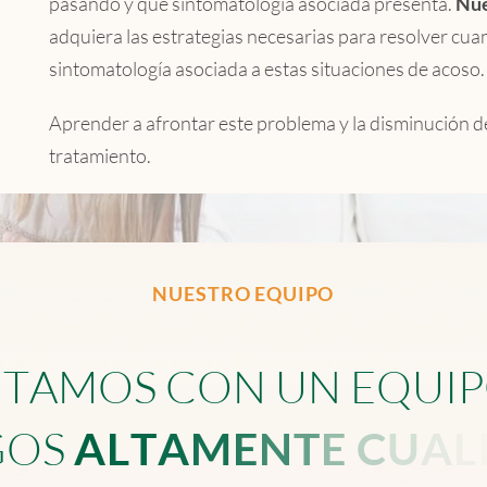
pasando y qué sintomatología asociada presenta.
Nue
adquiera las estrategias necesarias para resolver cuan
sintomatología asociada a estas situaciones de acoso.
Aprender a afrontar este problema y la disminución de
tratamiento.
NUESTRO EQUIPO
N
T
A
M
O
S
C
O
N
U
N
E
Q
U
I
P
G
O
S
A
L
T
A
M
E
N
T
E
C
U
A
L