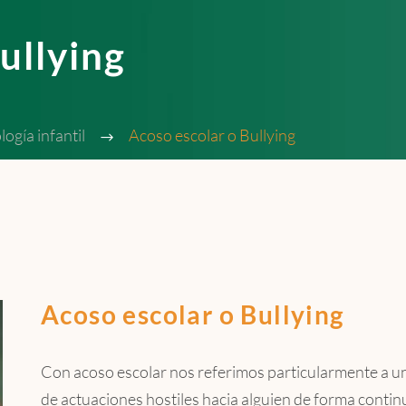
ullying
logía infantil
Acoso escolar o Bullying
Acoso escolar o Bullying
Con acoso escolar nos referimos particularmente a un
de actuaciones hostiles hacia alguien de forma contin