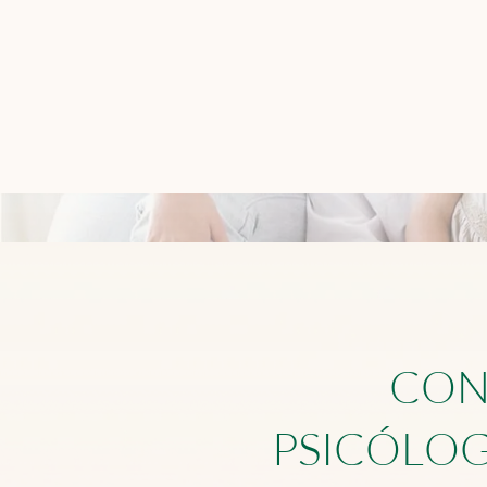
C
O
P
S
I
C
Ó
L
O