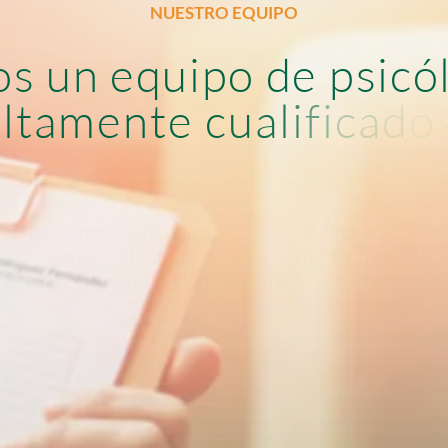
NUESTRO EQUIPO
o
s
u
n
e
q
u
i
p
o
d
e
p
s
i
c
ó
a
l
t
a
m
e
n
t
e
c
u
a
l
i
f
i
c
a
d
o
Ofrecemos al paciente y a sus familiares una
excelente calidad psicoterapéutica y una sólid
formación que avalan nuestras intervenciones