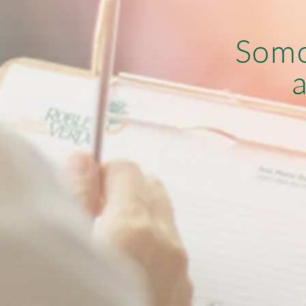
S
o
m