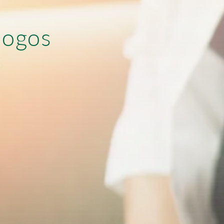
l
o
g
o
s
s
.
a
.