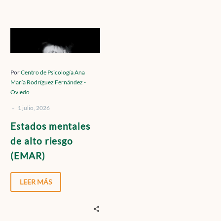
Contacto
Estados
mentales
de
Localízanos
alto
Por
Centro de Psicología Ana
María Rodríguez Fernández -
riesgo
Oviedo
(EMAR)
-
1 julio, 2026
Solicita cita
Estados mentales
de alto riesgo
(EMAR)
LEER MÁS