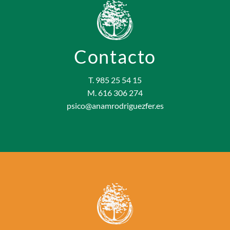
Contacto
T. 985 25 54 15
M. 616 306 274
psico@anamrodriguezfer.es