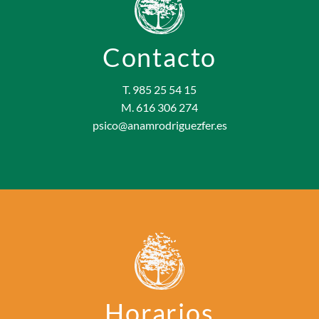
Contacto
T. 985 25 54 15
M. 616 306 274
psico@anamrodriguezfer.es
Horarios