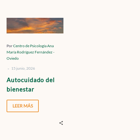
Contacto
Autocuidado
del
bienestar
Localízanos
Por
Centro de Psicología Ana
María Rodríguez Fernández -
Oviedo
-
15 junio, 2026
Solicita cita
Autocuidado del
bienestar
LEER MÁS