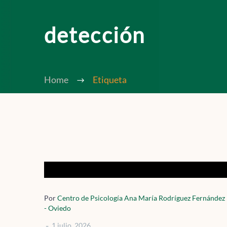
detección
Home
Etiqueta
Estados
mentales
de
Por
Centro de Psicología Ana María Rodríguez Fernández
- Oviedo
alto
-
1 julio, 2026