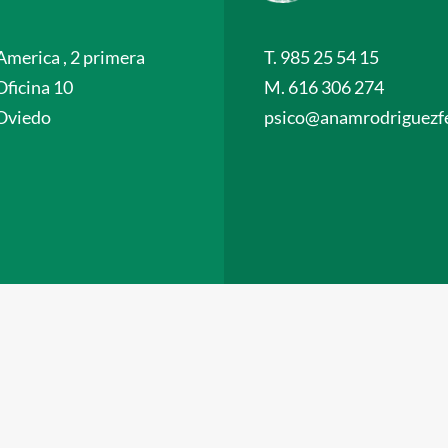
America , 2 primera
T. 985 25 54 15
Oficina 10
M. 616 306 274
Oviedo
psico@anamrodriguezfe