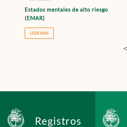
riesgo
Estados mentales de alto riesgo
(EMAR)
(EMAR)
LEER MÁS
Registros