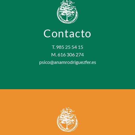
Contacto
T. 985 25 54 15
M. 616 306 274
psico@anamrodriguezfer.es