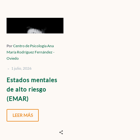
Contacto
Estados
mentales
de
Localízanos
alto
Por
Centro de Psicología Ana
María Rodríguez Fernández -
riesgo
Oviedo
(EMAR)
-
1 julio, 2026
Solicita cita
Estados mentales
de alto riesgo
(EMAR)
LEER MÁS