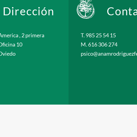
Dirección
Cont
America , 2 primera
T. 985 25 54 15
Oficina 10
M. 616 306 274
Oviedo
psico@anamrodriguezfe