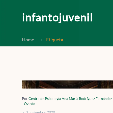
infantojuvenil
Home
Etiqueta
Síndrome
del
nido
Por
Centro de Psicología Ana María Rodríguez Fernández
- Oviedo
vacío
-
3 noviembre, 2020