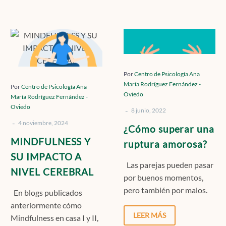
Contacto
MINDFULNESS
¿Cómo
Y
superar
SU
una
Localízanos
IMPACTO
ruptura
Por
Centro de Psicología Ana
María Rodríguez Fernández -
A
amorosa?
Por
Centro de Psicología Ana
Oviedo
María Rodríguez Fernández -
NIVEL
Oviedo
-
CEREBRAL
8 junio, 2022
Solicita cita
-
4 noviembre, 2024
¿Cómo superar una
MINDFULNESS Y
ruptura amorosa?
SU IMPACTO A
Las parejas pueden pasar
NIVEL CEREBRAL
por buenos momentos,
pero también por malos.
En blogs publicados
Muchos conflictos pueden
anteriormente cómo
solucionarse con una
LEER MÁS
Mindfulness en casa I y II,