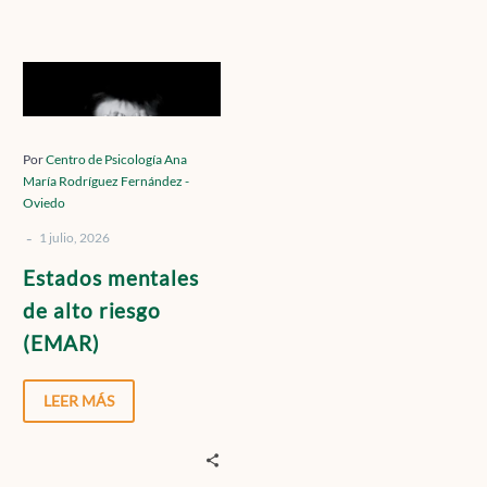
Contacto
Estados
mentales
de
Localízanos
alto
Por
Centro de Psicología Ana
María Rodríguez Fernández -
riesgo
Oviedo
(EMAR)
-
1 julio, 2026
Solicita cita
Estados mentales
de alto riesgo
(EMAR)
LEER MÁS