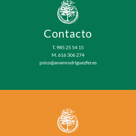
Contacto
T. 985 25 54 15
M. 616 306 274
psico@anamrodriguezfer.es