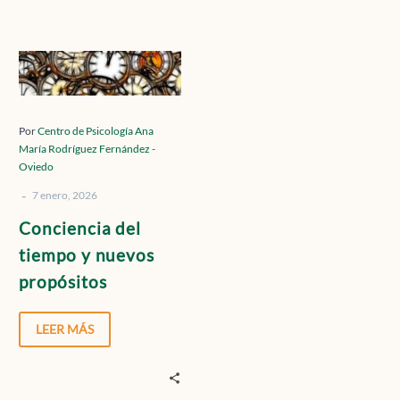
Contacto
Conciencia
del
tiempo
Localízanos
y
Por
Centro de Psicología Ana
María Rodríguez Fernández -
nuevos
Oviedo
propósitos
-
7 enero, 2026
Solicita cita
Conciencia del
tiempo y nuevos
propósitos
LEER MÁS