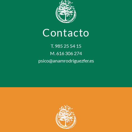
Contacto
T. 985 25 54 15
M. 616 306 274
psico@anamrodriguezfer.es