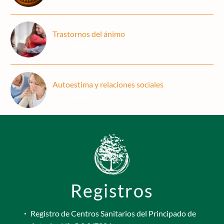
Trastornos del ánimo
26 octubre, 2018
Autoestima y relaciones sociales
26 octubre, 2018
Registros
Registro de Centros Sanitarios del Principado de