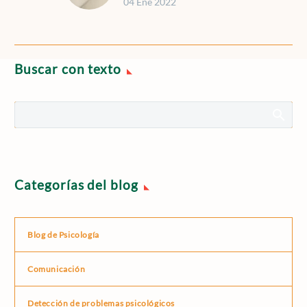
04 Ene 2022
de la nochevieja, muchas
personas hacen balance y
reflexión sobre lo que
han conseguido…
Buscar con texto
Categorías del blog
Blog de Psicología
Comunicación
Detección de problemas psicológicos