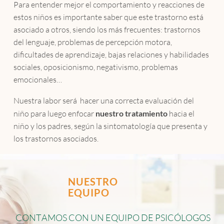
Para entender mejor el comportamiento y reacciones de
estos niños es importante saber que este trastorno está
asociado a otros, siendo los más frecuentes: trastornos
del lenguaje, problemas de percepción motora,
dificultades de aprendizaje, bajas relaciones y habilidades
sociales, oposicionismo, negativismo, problemas
emocionales…
Nuestra labor será hacer una correcta evaluación del
niño para luego enfocar
nuestro tratamiento
hacia el
niño y los padres, según la sintomatología que presenta y
los trastornos asociados.
NUESTRO
EQUIPO
C
O
N
T
A
M
O
S
C
O
N
U
N
E
Q
U
I
P
O
D
E
P
S
I
C
Ó
L
O
G
O
S