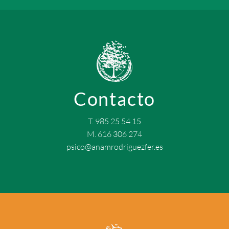
Contacto
T. 985 25 54 15
M. 616 306 274
psico@anamrodriguezfer.es