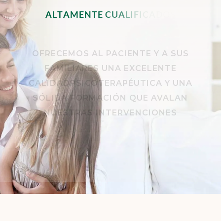
A
L
T
A
M
E
N
T
E
C
U
A
L
I
F
I
C
A
D
O
S
.
OFRECEMOS AL PACIENTE Y A SUS
FAMILIARES UNA EXCELENTE
CALIDADPSICOTERAPÉUTICA Y UNA
SÓLIDA FORMACIÓN QUE AVALAN
NUESTRAS INTERVENCIONES