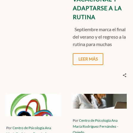
ADAPTARSE A LA
RUTINA
Septiembre marca el final
del verano y el regreso a la
rutina para muchas
personas. Este cambio
puede traer…
LEER MÁS
INSOMNIO
Estrés
II:
laboral
DORMIR
y
BIEN
nuevas
Por
Centro de Psicología Ana
María Rodríguez Fernández -
PARA
tecnologías
Por
Centro de Psicología Ana
Oviedo