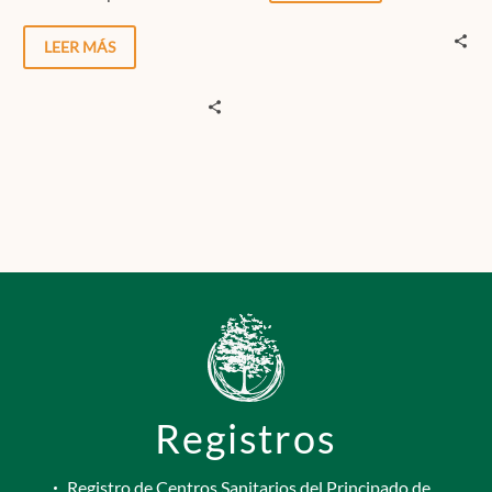
dificultad, visualizamos las
sus relaciones con los
diferentes formas de
demás y en nosotros
LEER MÁS
afrontamiento…
mismos se conoce como
Inteligencia Emocional
Registros
Registro de Centros Sanitarios del Principado de