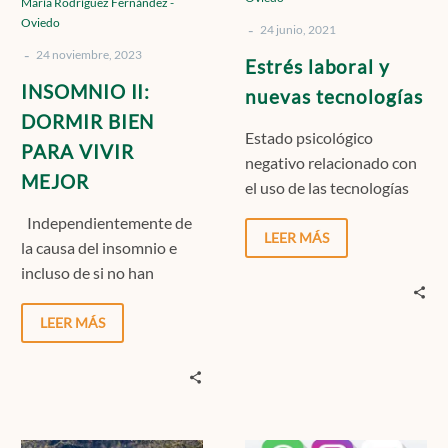
María Rodríguez Fernández -
VIVIR
Oviedo
-
MEJOR
24 junio, 2021
-
24 noviembre, 2023
Estrés laboral y
INSOMNIO II:
nuevas tecnologías
DORMIR BIEN
Estado psicológico
PARA VIVIR
negativo relacionado con
MEJOR
el uso de las tecnologías
de la información (TIC) y la
Independientemente de
incapacidad para
LEER MÁS
la causa del insomnio e
gestionarlas de manera
incluso de si no han
saludable
aparecido posibles
alteraciones del sueño, es
LEER MÁS
importante…