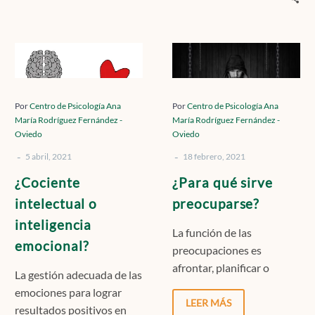
¿Cociente
¿Para
intelectual
qué
o
sirve
inteligencia
preocuparse?
Por
Centro de Psicología Ana
Por
Centro de Psicología Ana
María Rodríguez Fernández -
María Rodríguez Fernández -
emocional?
Oviedo
Oviedo
-
-
5 abril, 2021
18 febrero, 2021
¿Cociente
¿Para qué sirve
intelectual o
preocuparse?
inteligencia
La función de las
emocional?
preocupaciones es
afrontar, planificar o
La gestión adecuada de las
solventar un problema.
emociones para lograr
Cuando existe una
LEER MÁS
resultados positivos en