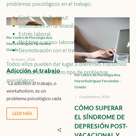
problemas psicológicos en el trabajo:
Contacto
Síndrome de Burnout
Adicción
CÓMO
Dificultades en la relación con los compañeros.
al
SUPERAR
Estrés laboral.
trabajo
EL
Por
Centro de Psicología Ana
Localízanos
Mobbing o acoso laboral.
SÍNDROME
María Rodríguez Fernández -
Desmotivación con el trabajo.
Oviedo
DE
DEPRESIÓN
-
15 enero, 2026
Todos ellos pueden dar lugar a diferentes trastornos
POST-
Solicita cita
Adicción al trabajo
de ansiedad, ánimo u otro tipo de problemas
VACACIONAL
Por
Centro de Psicología Ana
psicológicos.
María Rodríguez Fernández -
Y
La adicción al trabajo, o
Oviedo
ADAPTARSE
workaholism, es un
-
A
4 septiembre, 2024
problema psicológico cada
LA
vez más frecuente,
CÓMO SUPERAR
RUTINA
especialmente en
LEER MÁS
EL SÍNDROME DE
contextos laborales
DEPRESIÓN POST-
exigentes…
VACACIONAL Y