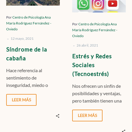
Síndrome
Estrés
de
y
la
Redes
Por
Centro de Psicología Ana
cabaña
Sociales
María Rodríguez Fernández -
Por
Centro de Psicología Ana
Oviedo
María Rodríguez Fernández -
(Tecnoestrés)
Oviedo
-
12 mayo, 2021
-
26 abril, 2021
Síndrome de la
Estrés y Redes
cabaña
Sociales
Hace referencia al
(Tecnoestrés)
sentimiento de
inseguridad, miedo o
Nos ofrecen un sinfín de
ansiedad asociado al
posibilidades y ventajas,
abandono de nuestro
LEER MÁS
pero también tienen una
refugio.
parte negativa: puede
crear estrés, dependencia
LEER MÁS
o incluso desequilibrio
emocional.