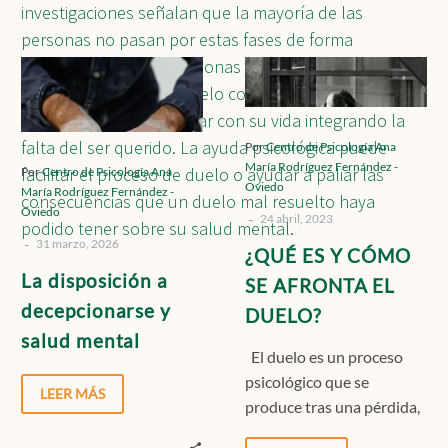
investigaciones señalan que la mayoría de las
personas no pasan por estas fases de forma
Contacto
progresiva. Algunas personas podrían pasar por lo
La
¿QUÉ
que se conoce como duelo complicado, cuando no
disposición
ES
son capaces de continuar con su vida integrando la
a
Y
Localízanos
decepcionarse
CÓMO
falta del ser querido. La ayuda psicológica puede
Por
Centro de Psicología Ana
María Rodríguez Fernández -
y
SE
facilitar el proceso de duelo o ayudar a paliar las
Por
Centro de Psicología Ana
Oviedo
María Rodríguez Fernández -
salud
AFRONTA
consecuencias que un duelo mal resuelto haya
Oviedo
-
mental
EL
24 abril, 2023
Solicita cita
podido tener sobre su salud mental.
-
DUELO?
31 marzo, 2026
¿QUÉ ES Y CÓMO
La disposición a
SE AFRONTA EL
decepcionarse y
DUELO?
salud mental
El duelo es un proceso
psicológico que se
LEER MÁS
produce tras una pérdida,
una ausencia, una ruptura,