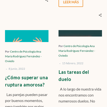
muerte o abandono….
LEER MÁS
¿Cómo
Las
superar
tareas
una
del
Por
Centro de Psicología Ana
ruptura
duelo
María Rodríguez Fernández -
Por
Centro de Psicología Ana
Oviedo
María Rodríguez Fernández -
amorosa?
Oviedo
-
15 febrero, 2022
-
8 junio, 2022
Las tareas del
¿Cómo superar una
duelo
ruptura amorosa?
A lo largo de nuestra vida
Las parejas pueden pasar
nos encontramos con
por buenos momentos,
numerosos duelos. No
pero también por malos.
todos se refieren al