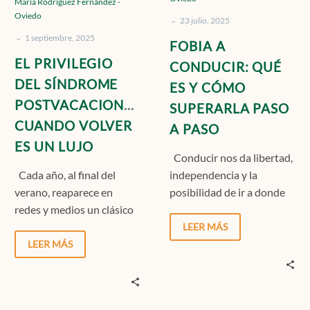
María Rodríguez Fernández -
ES
SUPERARLA
Oviedo
-
UN
PASO
23 julio, 2025
-
LUJO
A
1 septiembre, 2025
FOBIA A
PASO
EL PRIVILEGIO
CONDUCIR: QUÉ
DEL SÍNDROME
ES Y CÓMO
POSTVACACIONAL:
SUPERARLA PASO
CUANDO VOLVER
A PASO
ES UN LUJO
Conducir nos da libertad,
Cada año, al final del
independencia y la
verano, reaparece en
posibilidad de ir a donde
redes y medios un clásico
queramos, pero para
de la psicología popular: el
muchas personas, solo
LEER MÁS
síndrome…
pensar…
LEER MÁS