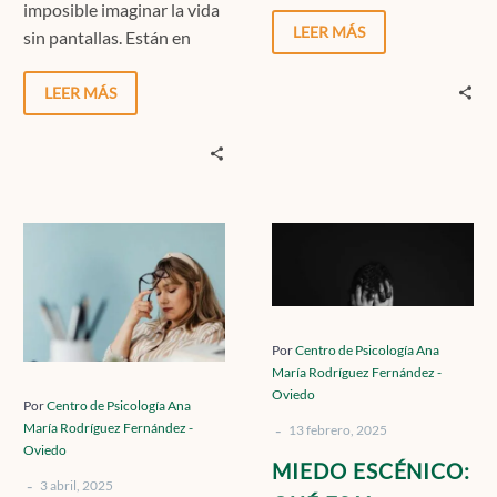
disponibles para los
imposible imaginar la vida
demás. Ya sea en el
LEER MÁS
sin pantallas. Están en
trabajo,…
nuestros bolsillos, en
nuestras casas, en…
LEER MÁS
CÓMO
MIEDO
NOS
ESCÉNICO:
AFECTA
QUÉ
EL
ES
CAMBIO
Y
Por
Centro de Psicología Ana
María Rodríguez Fernández -
DE
TÉCNICAS
Oviedo
HORA
PARA
Por
Centro de Psicología Ana
María Rodríguez Fernández -
-
DE
SUPERARLO
13 febrero, 2025
Oviedo
MARZO:
MIEDO ESCÉNICO:
-
IMPACTO
3 abril, 2025