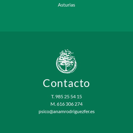
Asturias
Contacto
T. 985 25 54 15
M. 616 306 274
psico@anamrodriguezfer.es