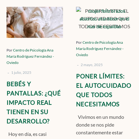
BEBÉS
PONER
Y
LÍMITES:
PANTALLAS:
EL
¿QUÉ
AUTOCUIDAD
IMPACTO
QUE
Por
Centro de Psicología Ana
María Rodríguez Fernández -
REAL
TODOS
Por
Centro de Psicología Ana
Oviedo
María Rodríguez Fernández -
TIENEN
NECESITAMOS
Oviedo
-
EN
2 mayo, 2025
-
SU
1 julio, 2025
PONER LÍMITES:
DESARROLLO?
BEBÉS Y
EL AUTOCUIDADO
PANTALLAS: ¿QUÉ
QUE TODOS
IMPACTO REAL
NECESITAMOS
TIENEN EN SU
Vivimos en un mundo
DESARROLLO?
donde se nos pide
constantemente estar
Hoy en día, es casi