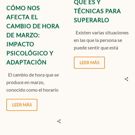
QUÉ ES Y
PSICOLÓGICO
CÓMO NOS
TÉCNICAS PARA
Y
AFECTA EL
SUPERARLO
ADAPTACIÓN
CAMBIO DE HORA
Existen varias situaciones
DE MARZO:
en las que la persona se
IMPACTO
puede sentir que está
PSICOLÓGICO Y
siendo evaluada y cuando
ADAPTACIÓN
nos encontramos…
LEER MÁS
El cambio de hora que se
produce en marzo,
conocido como el horario
de verano, es un ajuste
que,…
LEER MÁS