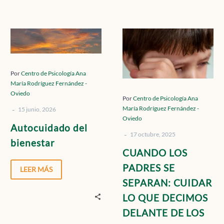
Contacto
Autocuidado
CUANDO
del
LOS
bienestar
PADRES
Localízanos
SE
Por
Centro de Psicología Ana
María Rodríguez Fernández -
SEPARAN:
Oviedo
CUIDAR
Por
Centro de Psicología Ana
-
María Rodríguez Fernández -
LO
15 junio, 2026
Solicita cita
Oviedo
QUE
Autocuidado del
-
DECIMOS
17 octubre, 2025
bienestar
DELANTE
CUANDO LOS
DE
PADRES SE
LEER MÁS
LOS
SEPARAN: CUIDAR
HIJOS
LO QUE DECIMOS
DELANTE DE LOS