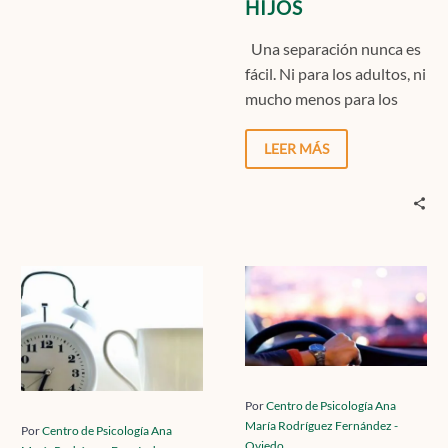
HIJOS
Una separación nunca es
fácil. Ni para los adultos, ni
mucho menos para los
hijos. Cuando una pareja
se…
LEER MÁS
EL
FOBIA
PRIVILEGIO
A
DEL
CONDUCIR:
SÍNDROME
QUÉ
POSTVACACIONAL:
ES
CUANDO
Y
Por
Centro de Psicología Ana
María Rodríguez Fernández -
VOLVER
CÓMO
Por
Centro de Psicología Ana
Oviedo