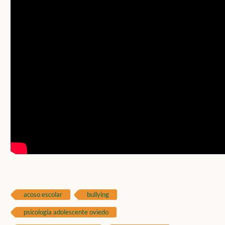
acoso escolar
bullying
psicología adolescente oviedo