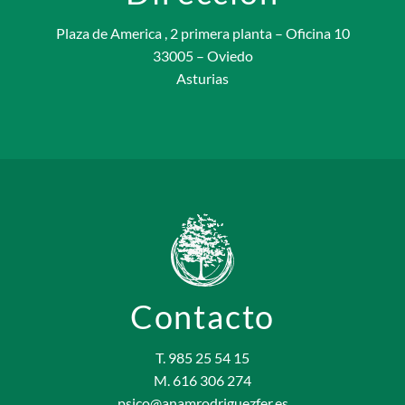
Plaza de America , 2 primera planta – Oficina 10
33005 – Oviedo
Asturias
Contacto
T. 985 25 54 15
M. 616 306 274
psico@anamrodriguezfer.es