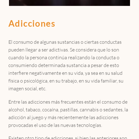
Adicciones
El consumo de algunas sustancias o ciertas conductas
pueden llegar a ser adictivas. Se considera que lo son
cuando la persona continúa realizando la conducta o
consumiendo determinada sustancia a pesar de esto
interfiere negativamente en su vida, ya sea en su salud
física o psicológica, en su trabajo, en su vida familiar, su
imagen social, etc.
Entre las adicciones más frecuentes están el consumo de
alcohol, tabaco, cocaína, pastillas, cannabis o sedantes, la
adicción al juego y más recientemente las adicciones
provocadas el uso de las nuevas tecnologías.
Existen otro tipo de adicciones, si bien las anteriores son