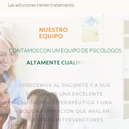
Las adicciones tienen tratamiento.
NUESTRO
EQUIPO
C
O
N
T
A
M
O
S
C
O
N
U
N
E
Q
U
I
P
O
D
E
P
S
I
C
Ó
L
O
G
O
S
A
L
T
A
M
E
N
T
E
C
U
A
L
I
F
I
C
A
D
O
S
.
OFRECEMOS AL PACIENTE Y A SUS
FAMILIARES UNA EXCELENTE
CALIDADPSICOTERAPÉUTICA Y UNA
SÓLIDA FORMACIÓN QUE AVALAN
NUESTRAS INTERVENCIONES