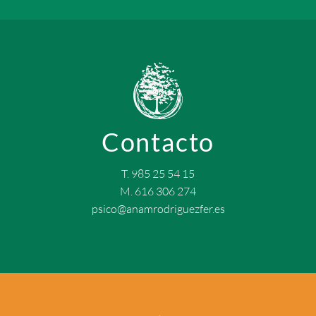
Contacto
T. 985 25 54 15
M. 616 306 274
psico@anamrodriguezfer.es