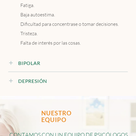
Fatiga.
Baja autoestima.
Dificultad para concentrase o tomar decisiones.
Tristeza.
Falta de interés por las cosas.
BIPOLAR
DEPRESIÓN
NUESTRO
EQUIPO
C
O
N
T
A
M
O
S
C
O
N
U
N
E
Q
U
I
P
O
D
E
P
S
I
C
Ó
L
O
G
O
S