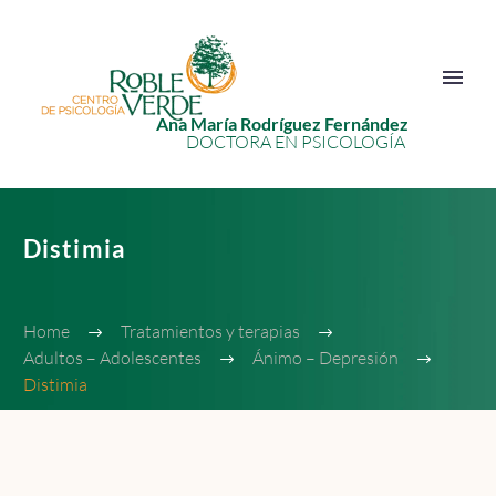
Ana María Rodríguez Fernández
DOCTORA EN PSICOLOGÍA
Distimia
Home
Tratamientos y terapias
Adultos – Adolescentes
Ánimo – Depresión
Distimia