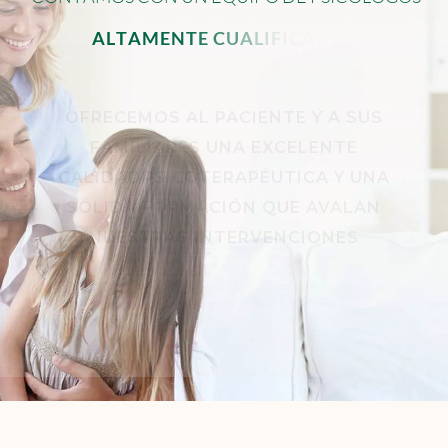
A
L
T
A
M
E
N
T
E
C
U
A
L
I
F
I
C
A
D
O
S
.
OFRECEMOS AL PACIENTE Y A SUS
FAMILIARES UNA EXCELENTE
CALIDADPSICOTERAPÉUTICA Y UNA
SÓLIDA FORMACIÓN QUE AVALAN
NUESTRAS INTERVENCIONES