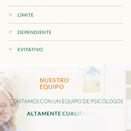
LÍMITE
DEPENDIENTE
EVITATIVO
NUESTRO
EQUIPO
C
O
N
T
A
M
O
S
C
O
N
U
N
E
Q
U
I
P
O
D
E
P
S
I
C
Ó
L
O
G
O
S
A
L
T
A
M
E
N
T
E
C
U
A
L
I
F
I
C
A
D
O
S
.