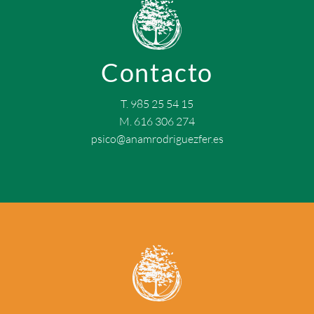
Contacto
T. 985 25 54 15
M. 616 306 274
psico@anamrodriguezfer.es