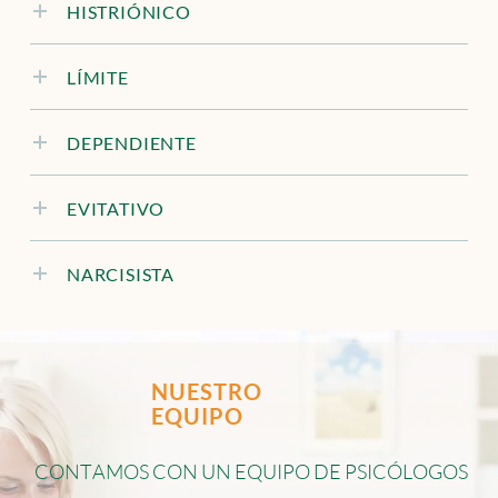
HISTRIÓNICO
LÍMITE
DEPENDIENTE
EVITATIVO
NARCISISTA
NUESTRO
EQUIPO
C
O
N
T
A
M
O
S
C
O
N
U
N
E
Q
U
I
P
O
D
E
P
S
I
C
Ó
L
O
G
O
S