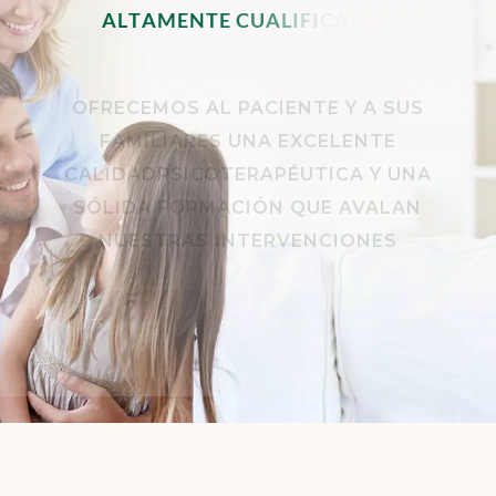
A
L
T
A
M
E
N
T
E
C
U
A
L
I
F
I
C
A
D
O
S
.
OFRECEMOS AL PACIENTE Y A SUS
FAMILIARES UNA EXCELENTE
CALIDADPSICOTERAPÉUTICA Y UNA
SÓLIDA FORMACIÓN QUE AVALAN
NUESTRAS INTERVENCIONES