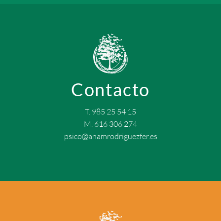
Contacto
T. 985 25 54 15
M. 616 306 274
psico@anamrodriguezfer.es