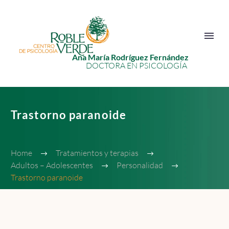
Ana María Rodríguez Fernández
DOCTORA EN PSICOLOGÍA
Trastorno paranoide
Home
Tratamientos y terapias
Adultos – Adolescentes
Personalidad
Trastorno paranoide