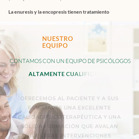
La enuresis y la encopresis tienen tratamiento
NUESTRO
EQUIPO
C
O
N
T
A
M
O
S
C
O
N
U
N
E
Q
U
I
P
O
D
E
P
S
I
C
Ó
L
O
G
O
S
A
L
T
A
M
E
N
T
E
C
U
A
L
I
F
I
C
A
D
O
S
.
OFRECEMOS AL PACIENTE Y A SUS
FAMILIARES UNA EXCELENTE
CALIDADPSICOTERAPÉUTICA Y UNA
SÓLIDA FORMACIÓN QUE AVALAN
NUESTRAS INTERVENCIONES