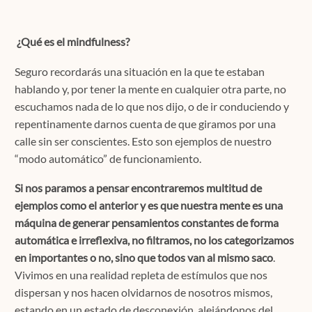
Contacto
¿Qué es el mindfulness?
Seguro recordarás una situación en la que te estaban
hablando y, por tener la mente en cualquier otra parte, no
Localízanos
escuchamos nada de lo que nos dijo, o de ir conduciendo y
repentinamente darnos cuenta de que giramos por una
calle sin ser conscientes. Esto son ejemplos de nuestro
Solicita cita
“modo automático” de funcionamiento.
Si nos paramos a pensar encontraremos multitud de
ejemplos como el anterior y es que nuestra mente es una
máquina de generar pensamientos constantes de forma
automática e irreflexiva, no filtramos, no los categorizamos
en importantes o no, sino que todos van al mismo saco
.
Vivimos en una realidad repleta de estímulos que nos
dispersan y nos hacen olvidarnos de nosotros mismos,
estando en un estado de desconexión, alejándonos del