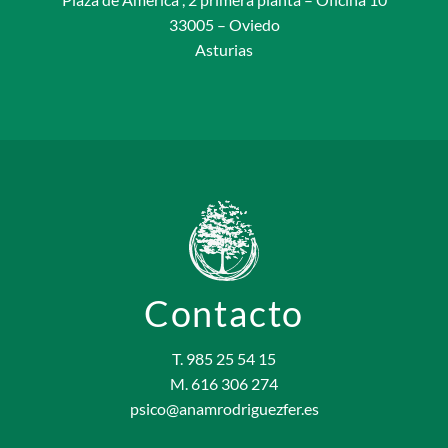
33005 – Oviedo
Asturias
Contacto
T. 985 25 54 15
M. 616 306 274
psico@anamrodriguezfer.es