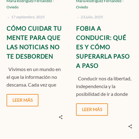
María Rodríguez Fernández -
María Rodríguez Fernández -
LAS
CÓMO
Oviedo
Oviedo
NOTICIAS
SUPERARLA
-
-
NO
PASO
17 septiembre, 2025
23 julio, 2025
TE
A
CÓMO CUIDAR TU
FOBIA A
DESBORDEN
PASO
MENTE PARA QUE
CONDUCIR: QUÉ
LAS NOTICIAS NO
ES Y CÓMO
TE DESBORDEN
SUPERARLA PASO
A PASO
Vivimos en un mundo en
el que la información no
Conducir nos da libertad,
descansa. Cada vez que
independencia y la
desbloqueamos el móvil o
posibilidad de ir a donde
encendemos…
LEER MÁS
queramos, pero para
muchas personas, solo
LEER MÁS
pensar…