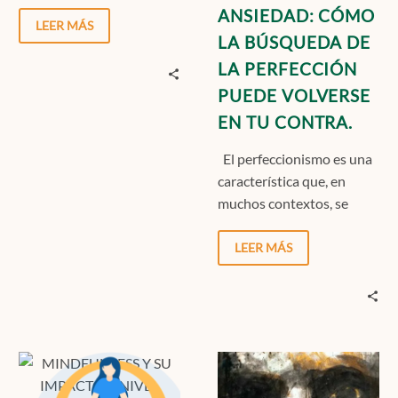
siendo evaluada y cuando
TU
ANSIEDAD: CÓMO
nos encontramos…
LEER MÁS
CONTRA.
LA BÚSQUEDA DE
LA PERFECCIÓN
PUEDE VOLVERSE
EN TU CONTRA.
El perfeccionismo es una
característica que, en
muchos contextos, se
relaciona con el esfuerzo,
la disciplina o el éxito….
LEER MÁS
MINDFULNESS
¿QUÉ
Y
ES