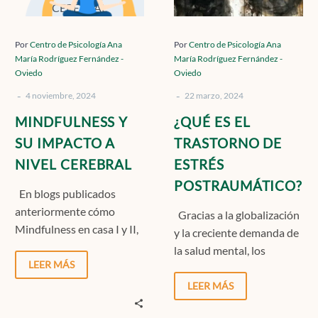
SU
EL
IMPACTO
TRASTORNO
A
DE
Por
Centro de Psicología Ana
Por
Centro de Psicología Ana
María Rodríguez Fernández -
María Rodríguez Fernández -
NIVEL
ESTRÉS
Oviedo
Oviedo
CEREBRAL
POSTRAUMÁTI
-
-
4 noviembre, 2024
22 marzo, 2024
MINDFULNESS Y
¿QUÉ ES EL
SU IMPACTO A
TRASTORNO DE
NIVEL CEREBRAL
ESTRÉS
POSTRAUMÁTICO?
En blogs publicados
anteriormente cómo
Gracias a la globalización
Mindfulness en casa I y II,
y la creciente demanda de
hemos explorado cómo
la salud mental, los
incorporar el mindfulness
LEER MÁS
términos psicológicos
en la…
cada vez son más…
LEER MÁS