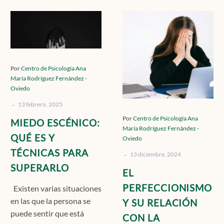
MIEDO
EL
ESCÉNICO:
PERFECCIONI
QUÉ
Y
ES
SU
Y
RELACIÓN
Por
Centro de Psicología Ana
María Rodríguez Fernández -
TÉCNICAS
CON
Oviedo
PARA
LA
-
SUPERARLO
ANSIEDAD:
13 febrero, 2025
CÓMO
Por
Centro de Psicología Ana
MIEDO ESCÉNICO:
María Rodríguez Fernández -
LA
QUÉ ES Y
Oviedo
BÚSQUEDA
TÉCNICAS PARA
-
DE
13 diciembre, 2024
SUPERARLO
LA
EL
PERFECCIÓN
PERFECCIONISMO
Existen varias situaciones
PUEDE
en las que la persona se
Y SU RELACIÓN
VOLVERSE
puede sentir que está
CON LA
EN