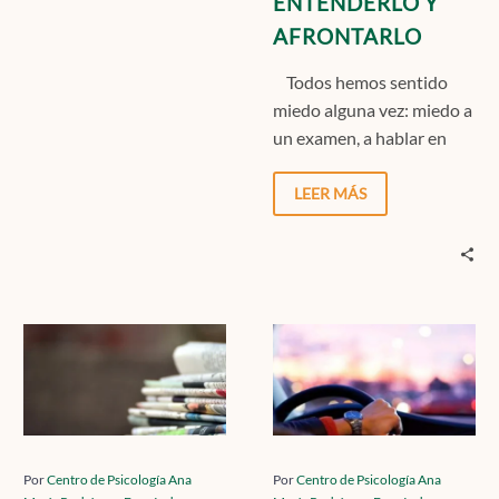
ENTENDERLO Y
AFRONTARLO
Todos hemos sentido
miedo alguna vez: miedo a
un examen, a hablar en
público, a las alturas o…
LEER MÁS
CÓMO
FOBIA
CUIDAR
A
TU
CONDUCIR:
MENTE
QUÉ
PARA
ES
QUE
Y
Por
Centro de Psicología Ana
Por
Centro de Psicología Ana