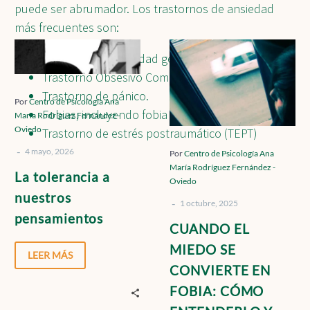
puede ser abrumador. Los trastornos de ansiedad
más frecuentes son:
Contacto
La
CUANDO
Trastorno de ansiedad generalizada.
tolerancia
EL
Trastorno Obsesivo Compulsivo.
a
MIEDO
Localízanos
Trastorno de pánico.
nuestros
SE
Por
Centro de Psicología Ana
Fobias, incluyendo fobia social.
María Rodríguez Fernández -
pensamientos
CONVIERTE
Oviedo
Trastorno de estrés postraumático (TEPT)
EN
-
FOBIA:
4 mayo, 2026
Solicita cita
Por
Centro de Psicología Ana
María Rodríguez Fernández -
CÓMO
La tolerancia a
Oviedo
ENTENDERLO
nuestros
-
Y
1 octubre, 2025
pensamientos
AFRONTARLO
CUANDO EL
MIEDO SE
LEER MÁS
CONVIERTE EN
FOBIA: CÓMO