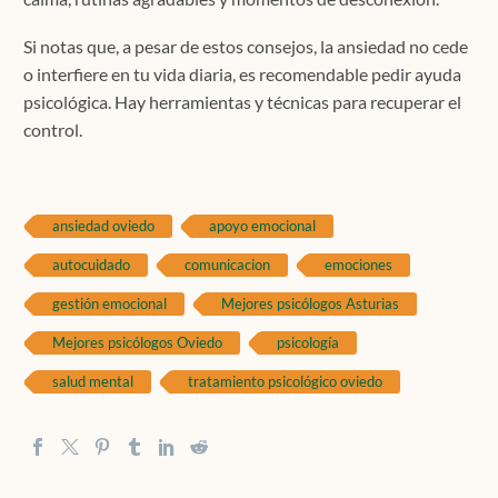
Si notas que, a pesar de estos consejos, la ansiedad no cede
o interfiere en tu vida diaria, es recomendable pedir ayuda
psicológica. Hay herramientas y técnicas para recuperar el
control.
ansiedad oviedo
apoyo emocional
autocuidado
comunicacion
emociones
gestión emocional
Mejores psicólogos Asturias
Mejores psicólogos Oviedo
psicología
salud mental
tratamiento psicológico oviedo