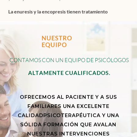
La enuresis y la encopresis tienen tratamiento
NUESTRO
EQUIPO
C
O
N
T
A
M
O
S
C
O
N
U
N
E
Q
U
I
P
O
D
E
P
S
I
C
Ó
L
O
G
O
S
A
L
T
A
M
E
N
T
E
C
U
A
L
I
F
I
C
A
D
O
S
.
OFRECEMOS AL PACIENTE Y A SUS
FAMILIARES UNA EXCELENTE
CALIDADPSICOTERAPÉUTICA Y UNA
SÓLIDA FORMACIÓN QUE AVALAN
NUESTRAS INTERVENCIONES