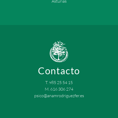
Asturias
Contacto
T. 985 25 54 15
M. 616 306 274
psico@anamrodriguezfer.es