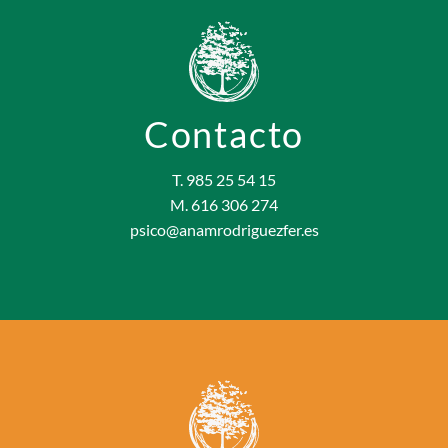
Contacto
T. 985 25 54 15
M. 616 306 274
psico@anamrodriguezfer.es