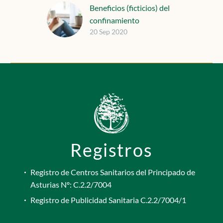
Beneficios (ficticios) del
confinamiento
20 Sep 2020
En la actualidad, no hay
día en el que aún no se
escuche hablar del
confinamiento que
hemos vivido…
Registros
Registro de Centros Sanitarios del Principado de
Asturias Nº: C.2.2/7004
Registro de Publicidad Sanitaria C.2.2/7004/1