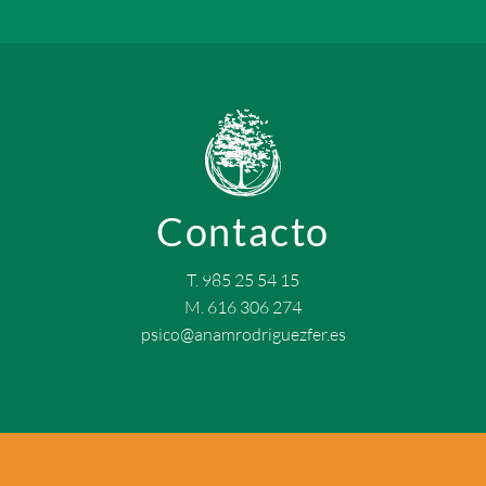
Contacto
T. 985 25 54 15
M. 616 306 274
psico@anamrodriguezfer.es