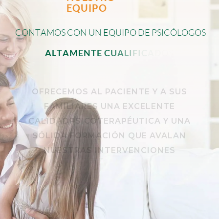
EQUIPO
C
O
N
T
A
M
O
S
C
O
N
U
N
E
Q
U
I
P
O
D
E
P
S
I
C
Ó
L
O
G
O
S
A
L
T
A
M
E
N
T
E
C
U
A
L
I
F
I
C
A
D
O
S
.
OFRECEMOS AL PACIENTE Y A SUS
FAMILIARES UNA EXCELENTE
CALIDADPSICOTERAPÉUTICA Y UNA
SÓLIDA FORMACIÓN QUE AVALAN
NUESTRAS INTERVENCIONES