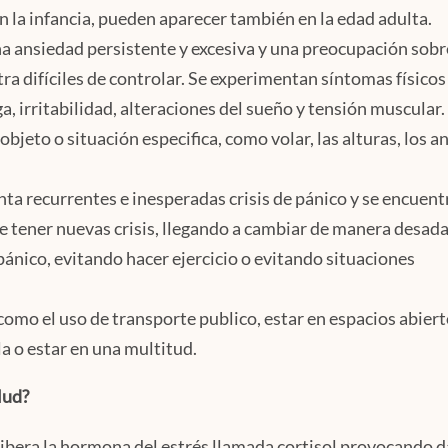
 la infancia, pueden aparecer también en la edad adulta.
na ansiedad persistente y excesiva y una preocupación sobr
tra difíciles de controlar. Se experimentan síntomas físico
a, irritabilidad, alteraciones del sueño y tensión muscular.
objeto o situación especifica, como volar, las alturas, los a
ta recurrentes e inesperadas crisis de pánico y se encuent
e tener nuevas crisis, llegando a cambiar de manera desad
pánico, evitando hacer ejercicio o evitando situaciones
omo el uso de transporte publico, estar en espacios abiert
a o estar en una multitud.
lud?
 libera la hormona del estrés llamada cortisol provocando 