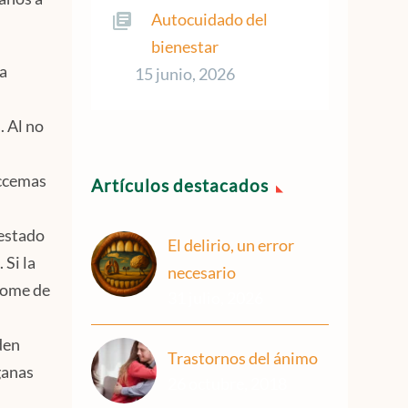
Autocuidado del
bienestar
la
15 junio, 2026
. Al no
eccemas
Artículos destacados
 estado
El delirio, un error
Si la
necesario
rome de
31 julio, 2026
den
Trastornos del ánimo
 ganas
26 octubre, 2018