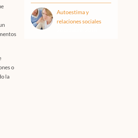
ue
Autoestima y
relaciones sociales
 un
26 octubre, 2018
omentos
e
iones o
o la