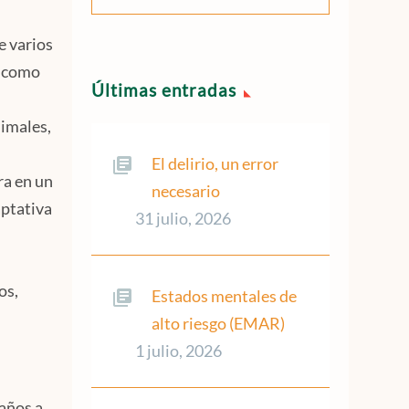
e varios
s como
Últimas entradas
nimales,
El delirio, un error
ra en un
necesario
aptativa
31 julio, 2026
os,
Estados mentales de
alto riesgo (EMAR)
1 julio, 2026
daños a