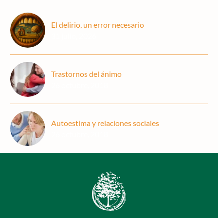
El delirio, un error necesario
31 julio, 2026
Trastornos del ánimo
26 octubre, 2018
Autoestima y relaciones sociales
26 octubre, 2018