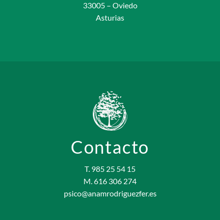
33005 – Oviedo
Asturias
Contacto
T. 985 25 54 15
M. 616 306 274
psico@anamrodriguezfer.es