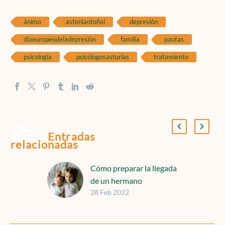
ánimo
asteniaotoñal
depresión
díaeuropeodeladepresión
familia
pautas
psicología
psicólogosasturias
tratamiento
Entradas
relacionadas
Cómo preparar la llegada
de un hermano
28 Feb 2022
La llegada de un nuevo
miembro a la familia es
algo emocionante y que